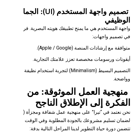
تصميم واجهة المستخدم (UI): الجمال
وظيفي
جهة المستخدم هي ما يمنح تطبيقك هويته البصرية. فريقنا يبدع
 تصميم واجهات:
افقة مع إرشادات المنصة (Apple / Google).
قونات ورسومات مخصصة تعزز علامتك التجارية.
التصميم البسيط (Minimalism) لتجربة استخدام نظيفة
اضحة.
نهجية العمل الموثوقة: من
فكرة إلى الإطلاق الناجح
نحن نعتمد في “تيرا” على منهجية عمل شفافة ومجزأة (Agile)
مان تسليم مشروعك بالجودة المطلوبة وفي الوقت المحدد.
من دورة حياة التطوير لدينا المراحل التالية بدقة: