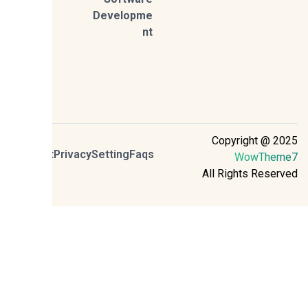
Developme
nt
Copyright @ 2
Contact
Privacy
Setting
Faqs
WowThem
All Rights Reser