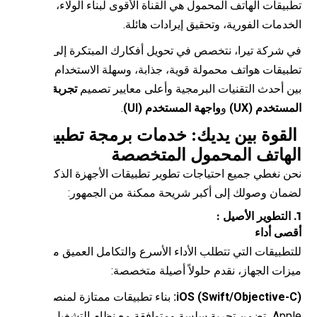
بيقات الهاتف المحمول هي القناة الأقوى لبناء الولاء، تقديم
خدمات الفورية، وتحقيق إيرادات هائلة.
 شركة تيرا، نتخصص في تحويل أفكارك المبتكرة إلى
بيقات هواتف محمولة قوية، جذابة، وسهلة الاستخدام، تجمع
ن أحدث التقنيات البرمجية وأعلى معايير تصميم
تجربة
ستخدم (UX)
و
واجهة المستخدم (UI)
.
قوة بين يديك: خدمات برمجة تطبيقات
هاتف المحمول المتخصصة
ن نغطي جميع احتياجات تطوير تطبيقات الأجهزة الذكية،
مان وصولك إلى أكبر شريحة ممكنة من الجمهور:
صى أداء
تطبيقات التي تتطلب الأداء الأسرع والتكامل العميق مع
زات الجهاز، نقدم حلولاً أصيلة متخصصة:
iOS (Swift/Objective-C
بناء تطبيقات ممتازة لمنصة
ة سلسة ومتوافقة مع نظام التشغيل.