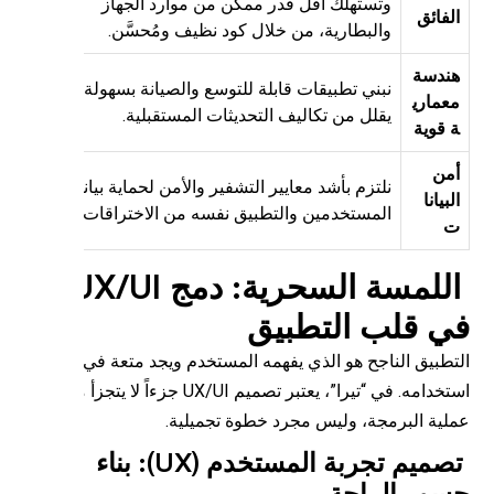
وتستهلك أقل قدر ممكن من موارد الجهاز
لفائق
والبطارية، من خلال كود نظيف ومُحسَّن.
ندسة
نبني تطبيقات قابلة للتوسع والصيانة بسهولة، مما
عماري
يقلل من تكاليف التحديثات المستقبلية.
 قوية
من
نلتزم بأشد معايير التشفير والأمن لحماية بيانات
لبيانا
المستخدمين والتطبيق نفسه من الاختراقات.
اللمسة السحرية: دمج UX/UI
ي قلب التطبيق
تطبيق الناجح هو الذي يفهمه المستخدم ويجد متعة في
استخدامه. في “تيرا”، يعتبر تصميم UX/UI جزءاً لا يتجزأ من
لية البرمجة، وليس مجرد خطوة تجميلية.
تصميم تجربة المستخدم (UX): بناء
ور الراحة