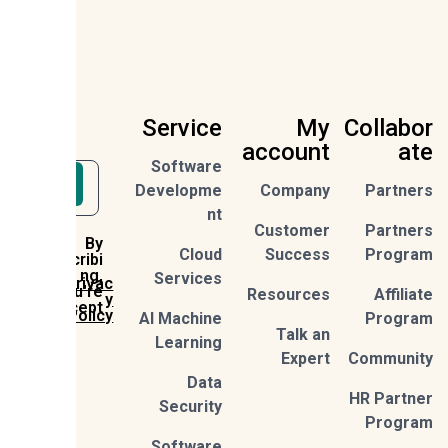
Service
My
Collab
account
a
Software
Sign
Developme
Company
Partn
Up
nt
Customer
Partn
By
Cloud
Success
Prog
subscribi
ng,
Services
Privac
you're
Resources
Affil
y
accept
Policy
AI Machine
Prog
Talk an
Learning
Expert
Commun
Data
HR Part
Security
Prog
Software