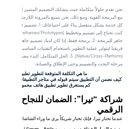
نحن نقدم حلولاً متكاملة حيث يتشابك التصميم المتميز (UX/UI)
 البرمجة القوية. ومع ذلك، نحن نتمتع بالمرونة اللازمة لتقديم
كل خدمة بشكل منفصل بناءً على احتياجاتك: 1. تصميم فقط: إذا
كنت تحتاج إلى تصميم وتخطيط (Wireframes/Prototypes)
جاهز للبرمجة. 2. برمجة فقط: إذا كان لديك تصميم جاهز وتريد
يقنا ليتولى عملية التطوير باستخدام التقنيات المناسبة
(Native/Cross-Platform). 3. الحل المتكامل: البدء معنا من
حلة البحث والتصميم وحتى الإطلاق والصيانة.
ما هي التكلفة المتوقعة لتطوير تطبيق؟
ف نضمن أن التطبيق سيتم قبوله في متاجر التطبيقات؟
كم يستغرق تطوير تطبيق هاتف محمول؟
راكة “تيرا”: الضمان للنجاح
لرقمي
دما تختار تيرا، فإنك تختار شريكاً يرى ما وراء الشاشات: