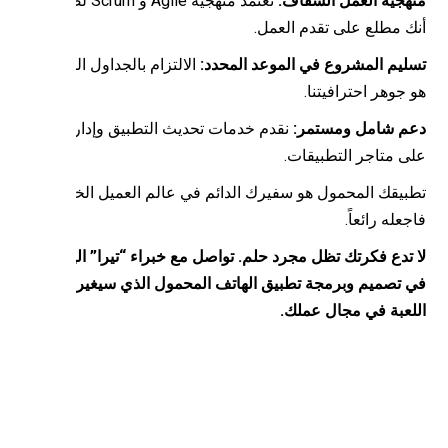
هجية العمل الشفاف:
نعتمد منهجية Agile و Scrum لضمان
ك مطلع على تقدم العمل.
ليم المشروع في الموعد المحدد:
الالتزام بالجداول الزمنية
جوهر احترافيتنا.
م شامل ومستمر:
نقدم خدمات تحديث التطبيق وإدارته
ى متاجر التطبيقات.
بيقك المحمول هو سفيرك الدائم في عالم العميل الخاص،
عله رائعاً.
 تدع فكرتك تظل مجرد حلم. تواصل مع خبراء “تيرا” اليوم لنبدأ
 تصميم وبرمجة تطبيق الهاتف المحمول الذي سيغير قواعد
لعبة في مجال عملك.